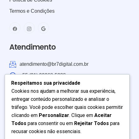
Termos e Condições
Atendimento
atendimento@br7digital.com.br
+55 (21) 99268-5238
Respeitamos sua privacidade
Atendimento: Brasil e América do Sul
Cookies nos ajudam a melhorar sua experiência,
entregar conteúdo personalizado e analisar o
Seg – Sex:
9:00
–
19:00
tráfego. Você pode escolher quais cookies permitir
Sábado:
9:00
–
17:00
clicando em
Personalizar
. Clique em
Aceitar
Domingo
: Fechado
Todos
para consentir ou em
Rejeitar Todos
para
recusar cookies não essenciais.